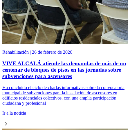
Rehabilitación | 26 de febrero de 2026
VIVE ALCALÁ atiende las demandas de más de un
centenar de bloques de pisos en las jornadas sobre
subvenciones para ascensores
Ha concluido el ciclo de charlas informativas sobre la convocatoria
municipal de subvenciones para la instalación de ascensores en
edificios residenciales colectivos, con una amplia participación
ciudadana y profesional
Ir a la noticia